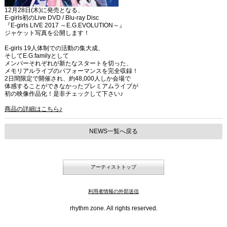
12月28日(木)に発売となる、
E-girls初のLive DVD / Blu-ray Disc
『E-girls LIVE 2017 ～E.G.EVOLUTION～』
ジャケット写真を公開します！
E-girls 19人体制での活動の集大成、
そしてE.G.familyとして
メンバーそれぞれが新たなスタートを切った、
メモリアルライブのパフォーマンスを完全収録！
2日間限定で開催され、約48,000人しか会場で
体感することができなかったプレミアムライブが
初の映像作品化！是非チェックして下さい♪
商品の詳細はこちら♪
NEWS一覧へ戻る
アーティストトップ
利用者情報の外部送信
rhythm zone. All rights reserved.