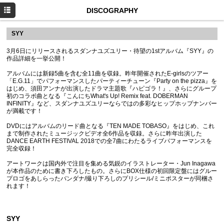
HOME
DISCOGRAPHY
NEWS
SYY
PROFILE
3月6日にリリースされるスダンナユズユリー・待望の1stアルバム『SYY』の
作品詳細を一挙公開！
DISCOGRAPHY
アルバムには新録5曲を含む全11曲を収録。昨年開催されたE-girlsのツアー
「E.G.11」でパフォーマンスしたパーティーチューン『Party on the pizza』を
MOVIE
はじめ、須田アンナが出演したドラマ主題歌『ハピゴラ！』、さらにグループ
初のコラボ曲となる『こんにちWhat's Up! Remix feat. DOBERMAN
INFINITY』など、スダンナユズユリーならではの多彩なヒップホップナンバー
Instagram
が満載です！
DVDにはアルバムのリード曲となる『TEN MADE TOBASO』をはじめ、これ
まで制作されたミュージックビデオ全6作品を収録。さらに昨年出演した
DANCE EARTH FESTIVAL 2018での全7曲にわたるライブパフォーマンスを
完全収録！
アートワークは国内外で注目を集める気鋭のイラストレーター・Jun Inagawa
が本作品のために書き下ろしたもの。さらにBOX仕様の初回限定盤にはグルー
プロゴをあしらったバンダナ/撮り下ろしのプリシール/ミニポスターが同梱さ
れます！
SYY